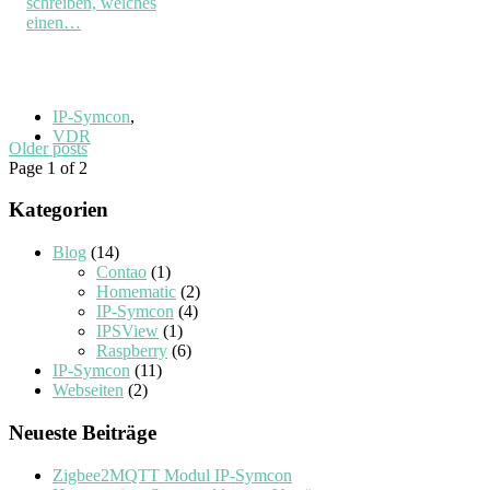
schreiben, welches
einen…
IP-Symcon
,
VDR
Older posts
Page 1 of 2
Kategorien
Blog
(14)
Contao
(1)
Homematic
(2)
IP-Symcon
(4)
IPSView
(1)
Raspberry
(6)
IP-Symcon
(11)
Webseiten
(2)
Neueste Beiträge
Zigbee2MQTT Modul IP-Symcon