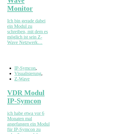
Wave
Monitor
Ich bin gerade dabei
ein Modul zu
schreiben, mit dem es
möglich ist sein Z-
Wave Netzwerk…
IP-Symcon
,
Visualisierung
,
Z-Wave
VDR Modul
IP-Symcon
ich habe etwa vor 6
Monaten mal
angefangen ein Modul
für IP-Symcon zu