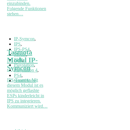
einzubinden.
Folgende Funktionen
stehen…
IP-Symcon
,
IPS
,
IPS-PS4
,
Tasmota
Modul
,
Modul IP-
PHP
,
Playstation
,
Symcon
Playstation 4
,
PS4
,
IPS-Tasmota Mit
SmartHome
diesem Modul ist es
möglich geflashte
ESPs kinderleicht in
IPS zu integrieren.
Kommuniziert wird…