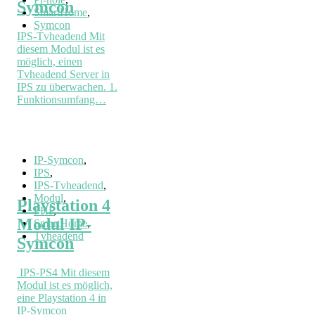
Symcon
SmartHome
,
Symcon
IPS-Tvheadend Mit
diesem Modul ist es
möglich, einen
Tvheadend Server in
IPS zu überwachen. 1.
Funktionsumfang…
IP-Symcon
,
IPS
,
IPS-Tvheadend
,
Modul
,
Playstation 4
PHP
,
Modul IP-
SmartHome
,
Tvheadend
Symcon
IPS-PS4 Mit diesem
Modul ist es möglich,
eine Playstation 4 in
IP-Symcon