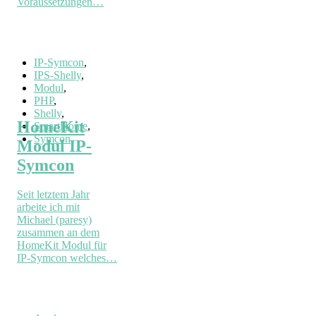
Voraussetzungen…
IP-Symcon
,
IPS-Shelly
,
Modul
,
PHP
,
Shelly
,
HomeKit
SmartHome
,
Symcon
Modul IP-
Symcon
Seit letztem Jahr
arbeite ich mit
Michael (paresy)
zusammen an dem
HomeKit Modul für
IP-Symcon welches…