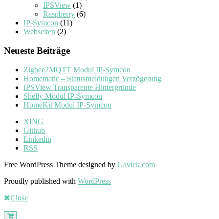
IPSView
(1)
Raspberry
(6)
IP-Symcon
(11)
Webseiten
(2)
Neueste Beiträge
Zigbee2MQTT Modul IP-Symcon
Homematic – Statusmeldungen Verzögerung
IPSView Transparente Hintergründe
Shelly Modul IP-Symcon
HomeKit Modul IP-Symcon
XING
Github
Linkedin
RSS
Free WordPress Theme designed by
Gavick.com
Proudly published with
WordPress
Close