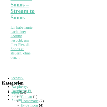
Sonos –
Stream to
Sonos
Ich habe lange
nach einer
Lösung
gesucht, um
über Plex die
Sonos zu
steuern, ohne
den…
icecast2
,
Plex
,
Kategorien
Raspberry
,
Raspberry Pi
,
Blog
(14)
Sonos
,
Contao
(1)
Stream
Homematic
(2)
IP-Symcon
(4)