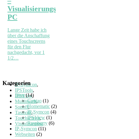
–
Visualisierungs
PC
Lange Zeit habe ich
über die Anschaffung
eines Touchscreens
für den Flur
nachgedacht, vor 1
1/2…
Kategorien
IP-Symcon
,
IPSTools
,
Blog
(14)
IPSView
,
Contao
(1)
Multitouch
,
Homematic
(2)
Sonoff
,
IP-Symcon
(4)
Tasmota
,
IPSView
(1)
Touchscreen
,
Raspberry
(6)
Visualisierung
IP-Symcon
(11)
Webseiten
(2)