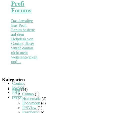
Profi
Forums
Das damalige
Bus-Profi
Forum basierte
auf dem
Helpdesk von
Contao, dieser
wurde damals
nicht mehr
weiterentwickelt
und…
Kategorien
Contao
,
MySQL
,
Blog
(14)
PHP
,
Contao
(1)
phpbb
Homematic
(2)
IP-Symcon
(4)
IPSView
(1)
Raspberry
(6)