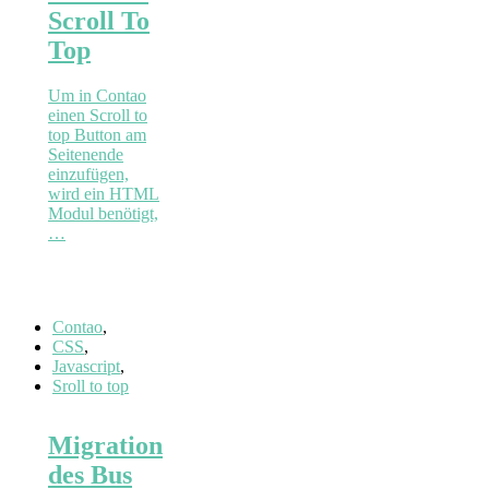
Scroll To
Top
Um in Contao
einen Scroll to
top Button am
Seitenende
einzufügen,
wird ein HTML
Modul benötigt,
…
Contao
,
CSS
,
Javascript
,
Sroll to top
Migration
des Bus